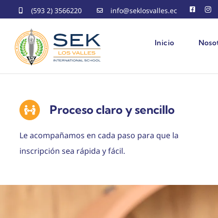
Skip
(593 2) 3566220
info@seklosvalles.ec
to
content
Inicio
Noso
Proceso claro y sencillo
Le acompañamos en cada paso para que la
inscripción sea rápida y fácil.