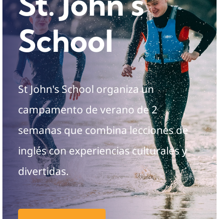
St. John's
School
St John's School organiza un
campamento de verano de 2
semanas que combina lecciones de
inglés con experiencias culturales y
divertidas.