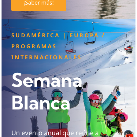
¡Saber más!
SUDAMÉRICA | EUROPA /
PROGRAMAS
INTERNACIONALES
Semana
Blanca
Un evento anual que reúne a