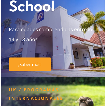
School
Contacto
Admisiones
Para edades comprendidas entre los
14 y 18 años
¡Saber más!
UK / PROGRAMAS
INTERNACIONALES