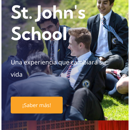
St. John's
School
Una experiencia que cambiará su
vida
¡Saber más!