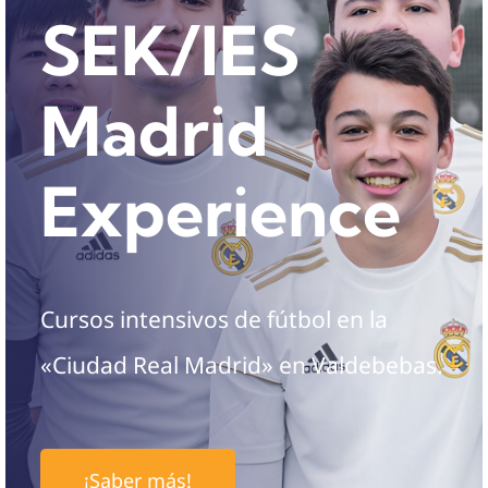
SEK/IES
Madrid
Experience
Cursos intensivos de fútbol en la
«Ciudad Real Madrid» en Valdebebas.
¡Saber más!