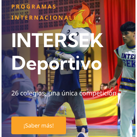
PROGRAMAS
INTERNACIONALES
INTERSEK
Deportivo
26 colegios, una única competición
¡Saber más!