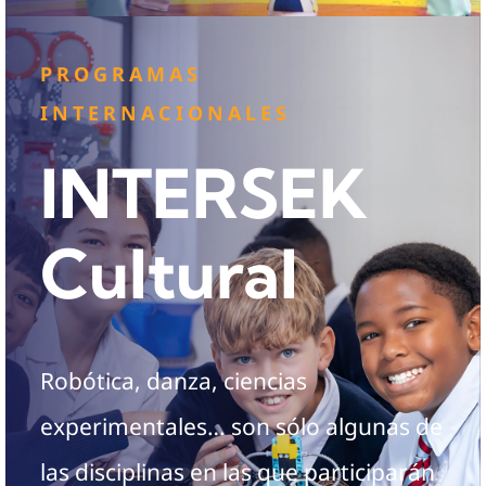
PROGRAMAS
INTERNACIONALES
INTERSEK
Cultural
Robótica, danza, ciencias
experimentales… son sólo algunas de
las disciplinas en las que participarán