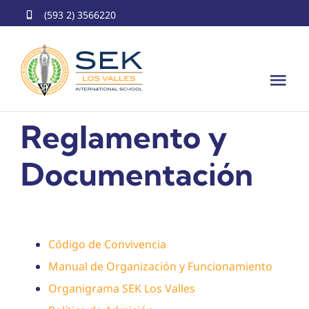
Skip
(593 2) 3566220
to
content
Tog
Nav
Inicio
Reglamento y
Nosotros
Documentación
Educación
Servicios
Código de Convivencia
Manual de Organización y Funcionamiento
Programas Internacionales
Organigrama SEK Los Valles